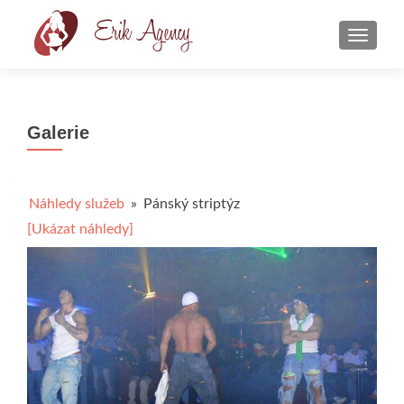
ROZBA
Galerie
Náhledy služeb
»
Pánský striptýz
[Ukázat náhledy]