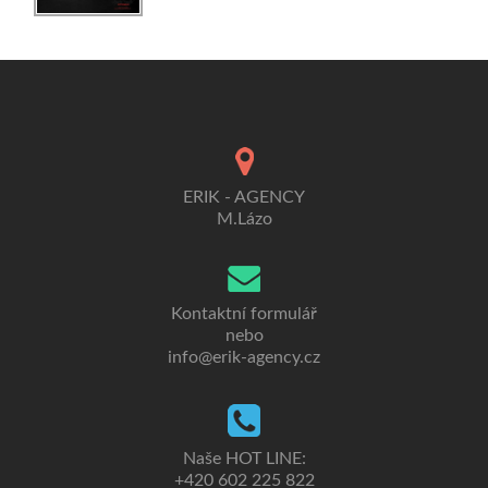
ERIK - AGENCY
M.Lázo
Kontaktní formulář
nebo
info@erik-agency.cz
Naše HOT LINE:
+420 602 225 822