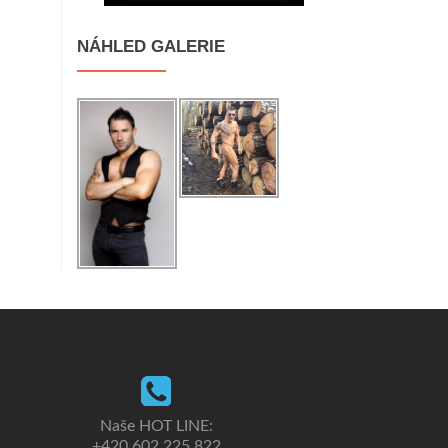
NÁHLED GALERIE
Naše HOT LINE:
+420 602 225 822