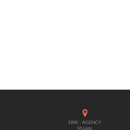
ERIK - AGENCY
M.Lázo